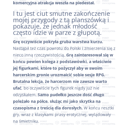
komercyjna atrakcja weszła na piedestał.
I tu jest ciut smutne zakończenie
mojej przygody z tą planszówką i
pokazuje, że jednak młodość
często idzie w parze z głupotą.
Grę oczywiście pokryła gruba warstwa kurzu.
Nastąpił też czas powrotu do Polski i zmierzenia się z
nieco inną rzeczywistością.
Grą zainteresował się w
końcu pewien kolega z podstawówki, a właściwie
jej figurkami, które to pożyczył aby w swoim
harcerskim gronie urozmaicić sobie sesje RPG.
Brutalna lekcja, że harcerzom nie zawsze warto
ufać
, bo oczywiście tych figurek nigdy już nie
odzyskałem.
Samo pudełko jeszcze dość długo
poleżało na półce, służąc mi jako skrytka na
czasopisma z treścią dla dorosłych.
W końcu resztki
gry, wraz z klasykami prasy erotycznej, wylądowały
na śmietniku.