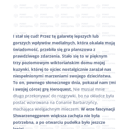
I stał się cud! Przez tę galaretę lepszych lub
gorszych wpływów medialnych, która okalała moją
świadomość, przebiła się gra planszowa z
prawdziwego zdarzenia. Stało się to w pięknym
trzy poziomowym wiktoriańskim domu mojej
kuzynki, której to ojciec nostalgicznie zarażał nas
niespełnionymi marzeniami swojego dzieciństwa.
To on, pewnego słonecznego dnia, pokazał nam (mi
i swojej córce) grę Heroquest.
Nie musiał mnie
długo przekonywać do rozgrywki, bo na okładce była
postać wzorowana na Conanie Barbarzyńcy,
machająca wielgachnym mieczem.
W erze fascynacji
Shwarzeneggerem większa zachęta nie była
potrzebna, a po otwarciu pudełka było jeszcze
lepiej.