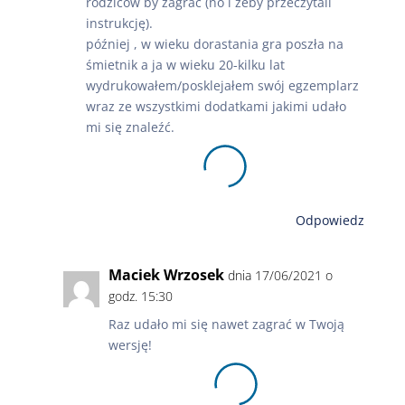
rodziców by zagrać (no i żeby przeczytali
instrukcję).
później , w wieku dorastania gra poszła na
śmietnik a ja w wieku 20-kilku lat
wydrukowałem/posklejałem swój egzemplarz
wraz ze wszystkimi dodatkami jakimi udało
mi się znaleźć.
Odpowiedz
Maciek Wrzosek
dnia 17/06/2021 o
godz. 15:30
Raz udało mi się nawet zagrać w Twoją
wersję!