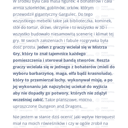
W środku była cała masa figurek: 4 bohaterów i cała
armia szkieletów, goblinów, orków, którym
przewodził gigantyczny Gargulec. Do tego
wszystkiego mebelki takie jak biblioteczka, kominek,
stół do tortur, drzwi, skrzynie i to wszystko w 3D i
wszystko budowało niesamowitą scenerię i klimat tej
gry. W swoich założeniach i fabule rozgrywka była
dość prosta.
Jeden z graczy wcielał się w Mistrza
Gry, który to znał tajemnice każdego
pomieszczenia i sterował bandą stworów. Reszta
graczy wcielała się w jednego z bohaterów (mieli do
wyboru barbarzyńcę, maga, elfa bądź krasnoluda),
który to przemierzał lochy, wykonywał misję, a po
jej wykonaniu jak najszybciej uciekał do wyjścia
aby nie dopadły go potwory, których nie zdążył
wcześniej zabić.
Takie planszowe, mocno
uproszczone Dungeon and Dragons.
Nie jestem w stanie dziś ocenić jaki wpływ Heroquest
miał na moich rówieśników i czy w ogóle zrobił na