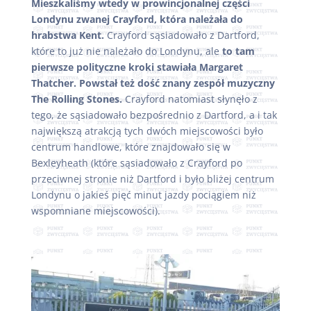
Mieszkaliśmy wtedy w prowincjonalnej części
Londynu zwanej Crayford, która należała do
hrabstwa Kent.
Crayford sąsiadowało z Dartford,
które to już nie należało do Londynu, ale
to tam
pierwsze polityczne kroki stawiała Margaret
Thatcher. Powstał też dość znany zespół muzyczny
The Rolling Stones.
Crayford natomiast słynęło z
tego, że sąsiadowało bezpośrednio z Dartford, a i tak
największą atrakcją tych dwóch miejscowości było
centrum handlowe, które znajdowało się w
Bexleyheath (które sąsiadowało z Crayford po
przeciwnej stronie niż Dartford i było bliżej centrum
Londynu o jakieś pięć minut jazdy pociągiem niż
wspomniane miejscowości).