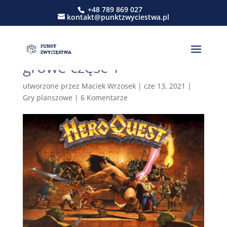
+48 789 869 027
kontakt@punktzwyciestwa.pl
Kiedy Conan podbił
Anglię czyli wspominki
growe część 1
utworzone przez
Maciek Wrzosek
|
cze 13, 2021
|
Gry planszowe
|
6 Komentarze