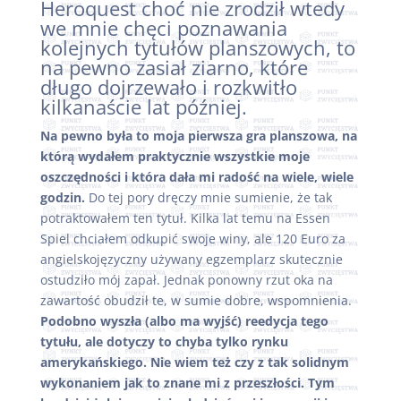
Heroquest choć nie zrodził wtedy
we mnie chęci poznawania
kolejnych tytułów planszowych, to
na pewno zasiał ziarno, które
długo dojrzewało i rozkwitło
kilkanaście lat później.
Na pewno była to moja pierwsza gra planszowa, na
którą wydałem praktycznie wszystkie moje
oszczędności i która dała mi radość na wiele, wiele
godzin.
Do tej pory dręczy mnie sumienie, że tak
potraktowałem ten tytuł. Kilka lat temu na Essen
Spiel chciałem odkupić swoje winy, ale 120 Euro za
angielskojęzyczny używany egzemplarz skutecznie
ostudziło mój zapał. Jednak ponowny rzut oka na
zawartość obudził te, w sumie dobre, wspomnienia.
Podobno wyszła (albo ma wyjść) reedycja tego
tytułu, ale dotyczy to chyba tylko rynku
amerykańskiego. Nie wiem też czy z tak solidnym
wykonaniem jak to znane mi z przeszłości. Tym