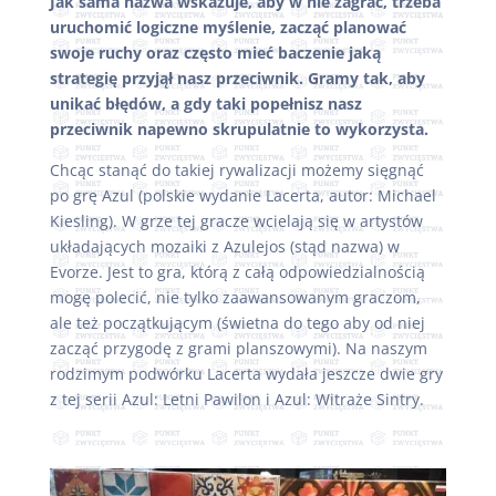
Jak sama nazwa wskazuje, aby w nie zagrać, trzeba
uruchomić logiczne myślenie, zacząć planować
swoje ruchy oraz często mieć baczenie jaką
strategię przyjął nasz przeciwnik. Gramy tak, aby
unikać błędów, a gdy taki popełnisz nasz
przeciwnik napewno skrupulatnie to wykorzysta.
Chcąc stanąć do takiej rywalizacji możemy sięgnąć
po grę Azul (polskie wydanie Lacerta, autor: Michael
Kiesling). W grze tej gracze wcielają się w artystów
układających mozaiki z Azulejos (stąd nazwa) w
Evorze. Jest to gra, którą z całą odpowiedzialnością
mogę polecić, nie tylko zaawansowanym graczom,
ale też początkującym (świetna do tego aby od niej
zacząć przygodę z grami planszowymi). Na naszym
rodzimym podwórku Lacerta wydała jeszcze dwie gry
z tej serii Azul: Letni Pawilon i Azul: Witraże Sintry.