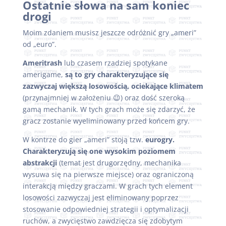
Ostatnie słowa na sam koniec
drogi
Moim zdaniem musisz jeszcze odróżnić gry „ameri”
od „euro”.
Ameritrash
lub czasem rzadziej spotykane
amerigame,
są to gry charakteryzujące się
zazwyczaj większą losowością, ociekające klimatem
(przynajmniej w założeniu 😉) oraz dość szeroką
gamą mechanik. W tych grach może się zdarzyć, że
gracz zostanie wyeliminowany przed końcem gry.
W kontrze do gier „ameri” stoją tzw.
eurogry.
Charakteryzują się one wysokim poziomem
abstrakcji
(temat jest drugorzędny, mechanika
wysuwa się na pierwsze miejsce) oraz ograniczoną
interakcją między graczami. W grach tych element
losowości zazwyczaj jest eliminowany poprzez
stosowanie odpowiedniej strategii i optymalizacji
ruchów, a zwycięstwo zawdzięcza się zdobytym