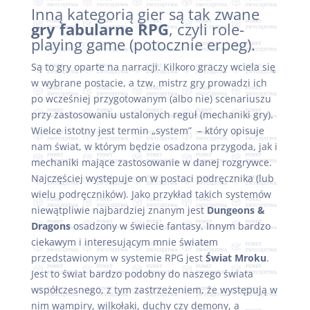
Inną kategorią gier są tak zwane
gry fabularne RPG
, czyli role-
playing game (potocznie erpeg).
Są to gry oparte na narracji. Kilkoro graczy wciela się
w wybrane postacie, a tzw. mistrz gry prowadzi ich
po wcześniej przygotowanym (albo nie) scenariuszu
przy zastosowaniu ustalonych reguł (mechaniki gry).
Wielce istotny jest termin „system” – który opisuje
nam świat, w którym będzie osadzona przygoda, jak i
mechaniki mające zastosowanie w danej rozgrywce.
Najczęściej występuje on w postaci podręcznika (lub
wielu podręczników). Jako przykład takich systemów
niewątpliwie najbardziej znanym jest
Dungeons &
Dragons
osadzony w świecie fantasy. Innym bardzo
ciekawym i interesującym mnie światem
przedstawionym w systemie RPG jest
Świat Mroku
.
Jest to świat bardzo podobny do naszego świata
współczesnego, z tym zastrzeżeniem, że występują w
nim wampiry, wilkołaki, duchy czy demony, a