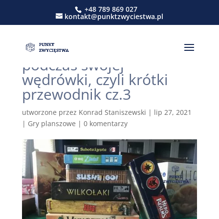
+48 789 869 027
kontakt@punktzwyciestwa.pl
Rodzaje gier planszowych
jakie możesz napotkać
podczas swojej
wędrówki, czyli krótki
przewodnik cz.3
utworzone przez
Konrad Staniszewski
|
lip 27, 2021
|
Gry planszowe
|
0 komentarzy