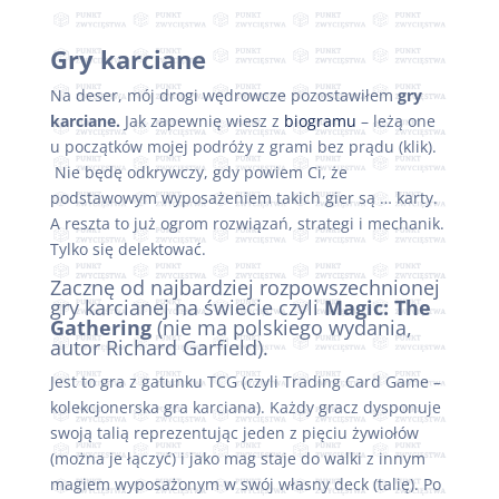
Gry karciane
Na deser, mój drogi wędrowcze pozostawiłem
gry
karciane.
Jak zapewnię wiesz z
biogramu
– leżą one
u początków mojej podróży z grami bez prądu (klik).
Nie będę odkrywczy, gdy powiem Ci, że
podstawowym wyposażeniem takich gier są … karty.
A reszta to już ogrom rozwiązań, strategi i mechanik.
Tylko się delektować.
Zacznę od najbardziej rozpowszechnionej
gry karcianej na świecie czyli
Magic: The
Gathering
(nie ma polskiego wydania,
autor Richard Garfield).
Jest to gra z gatunku TCG (czyli Trading Card Game –
kolekcjonerska gra karciana). Każdy gracz dysponuje
swoją talią reprezentując jeden z pięciu żywiołów
(można je łączyć) i jako mag staje do walki z innym
magiem wyposażonym w swój własny deck (talię). Po