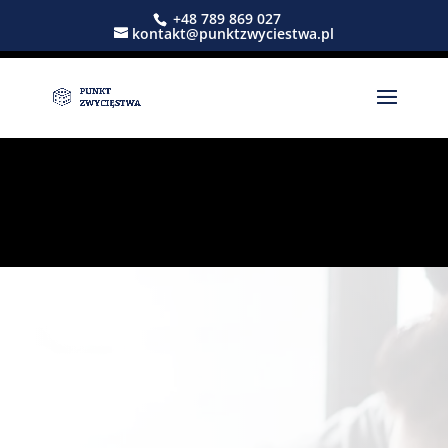
+48 789 869 027
kontakt@punktzwyciestwa.pl
Z PASJĄ DO
PLANSZÓWEK
Projekt Punkt Zwycięstwa –
nasza pasja, duma, radość