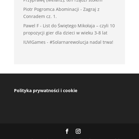
Piotr Pogromca Abominacji
-
Zagraj z
Conradem cz. 1.
Pawel F
-
List do Świętego Mikołaja – czyli 10
propozycji gier dla dzieci w wieku 3-8 lat
IUVIGames
-
#Solarnarewolucja nadal trwa!
Polityka prywatności i cookie