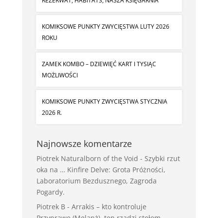
REZERWAT, HABITATS, NASZA KSIĘGARNIA
KOMIKSOWE PUNKTY ZWYCIĘSTWA LUTY 2026
ROKU
ZAMEK KOMBO – DZIEWIĘĆ KART I TYSIĄC
MOŻLIWOŚCI
KOMIKSOWE PUNKTY ZWYCIĘSTWA STYCZNIA
2026 R.
Najnowsze komentarze
Piotrek Naturalborn of the Void
-
Szybki rzut
oka na … Kinfire Delve: Grota Próżności,
Laboratorium Bezdusznego, Zagroda
Pogardy.
Piotrek B
-
Arrakis – kto kontroluje
Przyprawę (Melanż), ten rządzi stołem