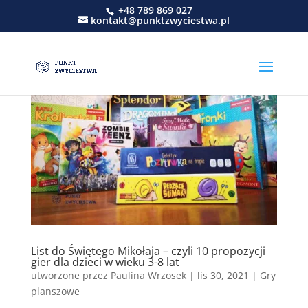
+48 789 869 027
kontakt@punktzwyciestwa.pl
List do Świętego Mikołaja – czyli 10 propozycji
gier dla dzieci w wieku 3-8 lat
utworzone przez
Paulina Wrzosek
|
lis 30, 2021
|
Gry
planszowe