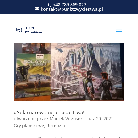
+48 789 869 027
kontakt@punktzwyciestwa.pl
#Solarnarewolucja nadal trwa!
utworzone przez
Maciek Wrzosek
|
paź 20, 2021
|
Gry planszowe
,
Recenzja