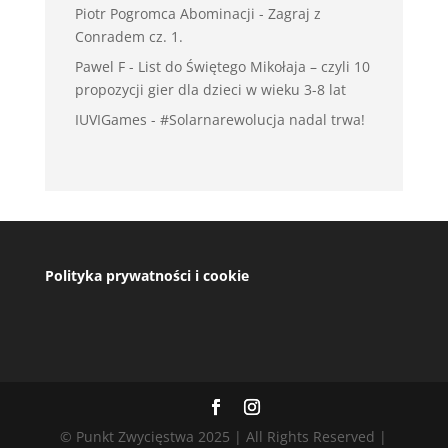
Piotr Pogromca Abominacji
-
Zagraj z
Conradem cz. 1.
Pawel F
-
List do Świętego Mikołaja – czyli 10
propozycji gier dla dzieci w wieku 3-8 lat
IUVIGames
-
#Solarnarewolucja nadal trwa!
Polityka prywatności i cookie
© Punkt Zwycięstwa 2025 | All Rights Reserved |