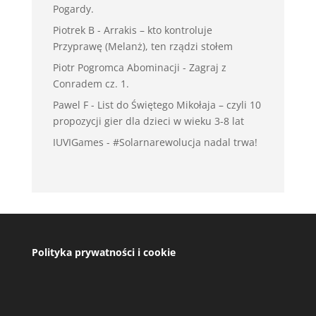
Pogardy.
Piotrek B
-
Arrakis – kto kontroluje
Przyprawę (Melanż), ten rządzi stołem
Piotr Pogromca Abominacji
-
Zagraj z
Conradem cz. 1.
Pawel F
-
List do Świętego Mikołaja – czyli 10
propozycji gier dla dzieci w wieku 3-8 lat
IUVIGames
-
#Solarnarewolucja nadal trwa!
Polityka prywatności i cookie