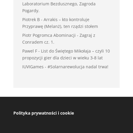
Laboratorium Bezdusznego, Zagroda
Pogardy.
Piotrek B
-
Arrakis – kto kontroluje
Przyprawę (Melanż), ten rządzi stołem
Piotr Pogromca Abominacji
-
Zagraj z
Conradem cz. 1.
Pawel F
-
List do Świętego Mikołaja – czyli 10
propozycji gier dla dzieci w wieku 3-8 lat
IUVIGames
-
#Solarnarewolucja nadal trwa!
Polityka prywatności i cookie