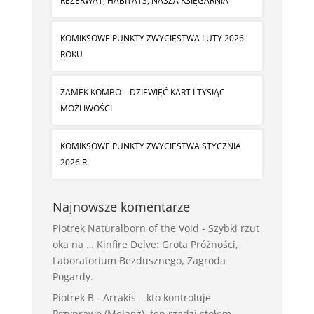
REZERWAT, HABITATS, NASZA KSIĘGARNIA
KOMIKSOWE PUNKTY ZWYCIĘSTWA LUTY 2026
ROKU
ZAMEK KOMBO – DZIEWIĘĆ KART I TYSIĄC
MOŻLIWOŚCI
KOMIKSOWE PUNKTY ZWYCIĘSTWA STYCZNIA
2026 R.
Najnowsze komentarze
Piotrek Naturalborn of the Void
-
Szybki rzut
oka na … Kinfire Delve: Grota Próżności,
Laboratorium Bezdusznego, Zagroda
Pogardy.
Piotrek B
-
Arrakis – kto kontroluje
Przyprawę (Melanż), ten rządzi stołem