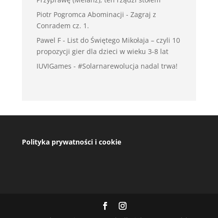
Piotr Pogromca Abominacji
-
Zagraj z
Conradem cz. 1.
Pawel F
-
List do Świętego Mikołaja – czyli 10
propozycji gier dla dzieci w wieku 3-8 lat
IUVIGames
-
#Solarnarewolucja nadal trwa!
Polityka prywatności i cookie