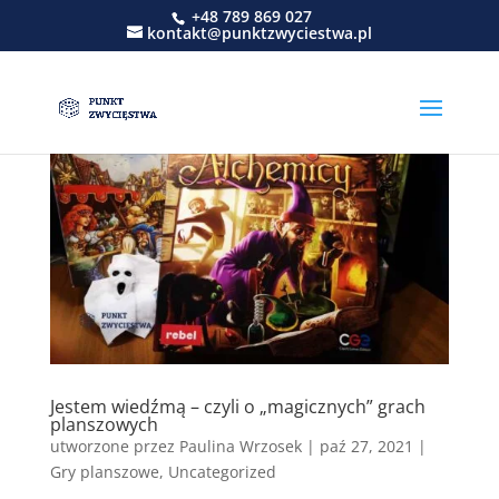
+48 789 869 027
kontakt@punktzwyciestwa.pl
Jestem wiedźmą – czyli o „magicznych” grach
planszowych
utworzone przez
Paulina Wrzosek
|
paź 27, 2021
|
Gry planszowe
,
Uncategorized