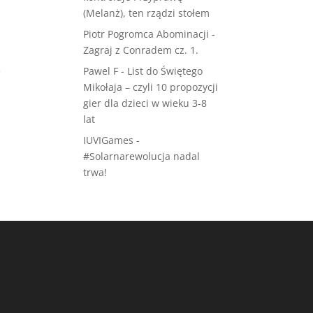
(Melanż), ten rządzi stołem
Piotr Pogromca Abominacji
-
Zagraj z Conradem cz. 1.
ę
Pawel F
-
List do Świętego
Mikołaja – czyli 10 propozycji
gier dla dzieci w wieku 3-8
lat
IUVIGames
-
#Solarnarewolucja nadal
trwa!