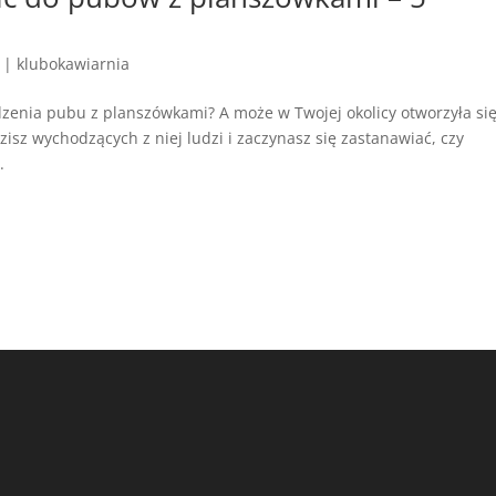
|
klubokawiarnia
dzenia pubu z planszówkami? A może w Twojej okolicy otworzyła si
zisz wychodzących z niej ludzi i zaczynasz się zastanawiać, czy
.