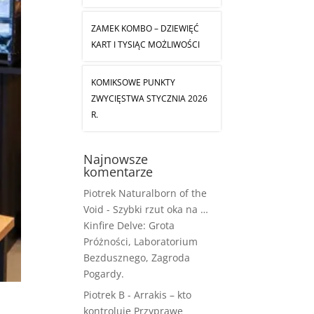
ZAMEK KOMBO – DZIEWIĘĆ
KART I TYSIĄC MOŻLIWOŚCI
KOMIKSOWE PUNKTY
ZWYCIĘSTWA STYCZNIA 2026
R.
Najnowsze
komentarze
Piotrek Naturalborn of the
Void
-
Szybki rzut oka na …
Kinfire Delve: Grota
Próżności, Laboratorium
Bezdusznego, Zagroda
Pogardy.
Piotrek B
-
Arrakis – kto
kontroluje Przyprawę