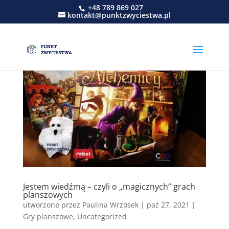
+48 789 869 027
kontakt@punktzwyciestwa.pl
Jestem wiedźmą – czyli o „magicznych” grach
planszowych
utworzone przez
Paulina Wrzosek
|
paź 27, 2021
|
Gry planszowe
,
Uncategorized